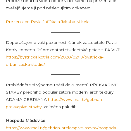
Protože není na videu dobře vidět samotná prezentace,
zveřejňujeme ji pod následujícím odkazem:
Prezentace Pavla Juříčka a Jakuba Mikela
Doporučujeme vaší pozornosti článek zastupitele Pavla
Kotrly komentující prezentaci studentské práce z FA VUT:
https://bystricka.kotrla.com/2020/02/19/bystricka-
urbanisticka-studie/
Prohlédněte si výbornou sérii dokumentů PŘEKVAPIVÉ
STAVBY předního popularizátora moderní architektury
ADAMA GEBRIANA
https://www.mall.tv/gebrian-
prekvapive-stavby
, zejména pak díl:
Hospoda Máslovice
https://www.mall.tv/gebrian-prekvapive-stavby/hospoda-