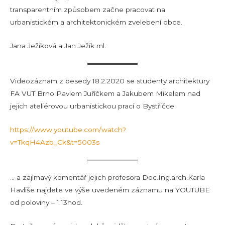
transparentním způsobem začne pracovat na
urbanistickém a architektonickém zvelebení obce.
Jana Ježíková a Jan Ježík ml.
Videozáznam z besedy 18.2.2020 se studenty architektury
FA VUT Brno Pavlem Juříčkem a Jakubem Mikelem nad
jejich ateliérovou urbanistickou prací o Bystřičce:
https://www.youtube.com/watch?
v=TkqH4Azb_Ck&t=5003s
… a zajímavý komentář jejich profesora Doc.Ing.arch.Karla
Havliše najdete ve výše uvedeném záznamu na YOUTUBE
od poloviny – 1:13hod.