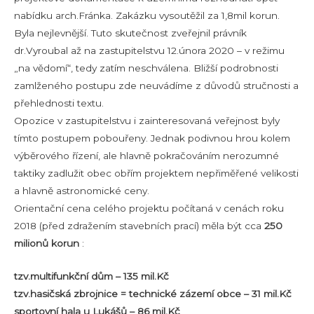
nabídku arch.Fránka. Zakázku vysoutěžil za 1,8mil korun.
Byla nejlevnější. Tuto skutečnost zveřejnil právník
dr.Vyroubal až na zastupitelstvu 12.února 2020 – v režimu
„na vědomí“, tedy zatím neschválena. Bližší podrobnosti
zamlženého postupu zde neuvádíme z důvodů stručnosti a
přehlednosti textu.
Opozice v zastupitelstvu i zainteresovaná veřejnost byly
tímto postupem pobouřeny. Jednak podivnou hrou kolem
výběrového řízení, ale hlavně pokračováním nerozumné
taktiky zadlužit obec obřím projektem nepřiměřené velikosti
a hlavně astronomické ceny.
Orientační cena celého projektu počítaná v cenách roku
2018 (před zdražením stavebních prací) měla být cca
250
milionů korun
:
tzv.multifunkční dům – 135 mil.Kč
tzv.hasičská zbrojnice = technické zázemí obce – 31 mil.Kč
sportovní hala u Lukášů – 86 mil.Kč