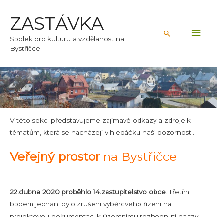
ZASTÁVKA
Hlav
Hledat
Spolek pro kulturu a vzdělanost na
Bystřičce
men
V této sekci představujeme zajímavé odkazy a zdroje k
tématům, která se nacházejí v hledáčku naší pozornosti.
Veřejný prostor
na Bystřičce
22.dubna 2020 proběhlo 14.zastupitelstvo obce
. Třetím
bodem jednání bylo zrušení výběrového řízení na
projektovou dokumentaci k územnímu rozhodnutí na tzv.