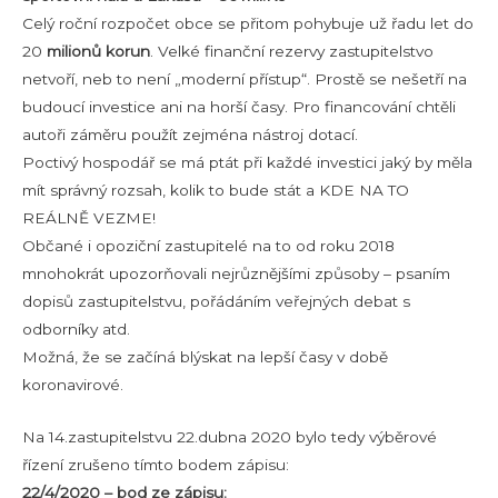
Celý roční rozpočet obce se přitom pohybuje už řadu let do
20
milionů korun
. Velké finanční rezervy zastupitelstvo
netvoří, neb to není „moderní přístup“. Prostě se nešetří na
budoucí investice ani na horší časy. Pro financování chtěli
autoři záměru použít zejména nástroj dotací.
Poctivý hospodář se má ptát při každé investici jaký by měla
mít správný rozsah, kolik to bude stát a KDE NA TO
REÁLNĚ VEZME!
Občané i opoziční zastupitelé na to od roku 2018
mnohokrát upozorňovali nejrůznějšími způsoby – psaním
dopisů zastupitelstvu, pořádáním veřejných debat s
odborníky atd.
Možná, že se začíná blýskat na lepší časy v době
koronavirové.
Na 14.zastupitelstvu 22.dubna 2020 bylo tedy výběrové
řízení zrušeno tímto bodem zápisu:
22/4/2020 – bod ze zápisu: