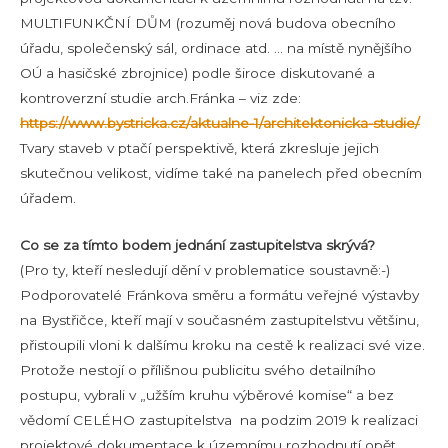
MULTIFUNKČNÍ DŮM (rozuměj nová budova obecního
úřadu, společenský sál, ordinace atd. … na místě nynějšího
OÚ a hasičské zbrojnice) podle široce diskutované a
kontroverzní studie arch.Fránka – viz zde:
https://www.bystricka.cz/aktualne-1/architektonicka-studie/
Tvary staveb v ptačí perspektivě, která zkresluje jejich
skutečnou velikost, vidíme také na panelech před obecním
úřadem.
Co se za tímto bodem jednání zastupitelstva skrývá?
(Pro ty, kteří nesledují dění v problematice soustavně:-)
Podporovatelé Fránkova směru a formátu veřejné výstavby
na Bystřičce, kteří mají v současném zastupitelstvu většinu,
přistoupili vloni k dalšímu kroku na cestě k realizaci své vize.
Protože nestojí o přílišnou publicitu svého detailního
postupu, vybrali v „užším kruhu výběrové komise“ a bez
vědomí CELÉHO zastupitelstva na podzim 2019 k realizaci
projektové dokumentace k územnímu rozhodnutí opět